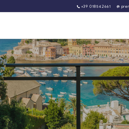
+39 018542661
pre