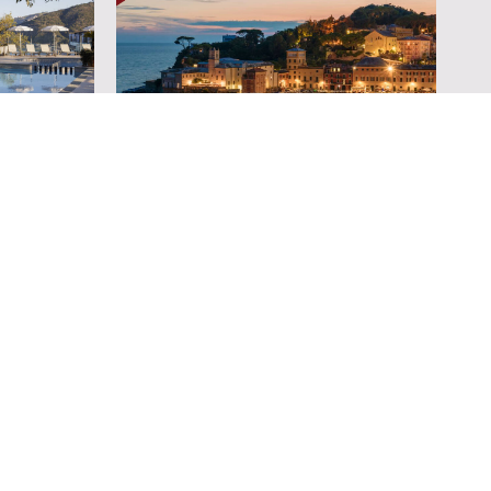
LAX
VOUCHER SOGGIORNO GUSTOSO
130,00 €
650,00 €
A PERSONA
PER 2 PERSONE
i
Maggiori Dettagli