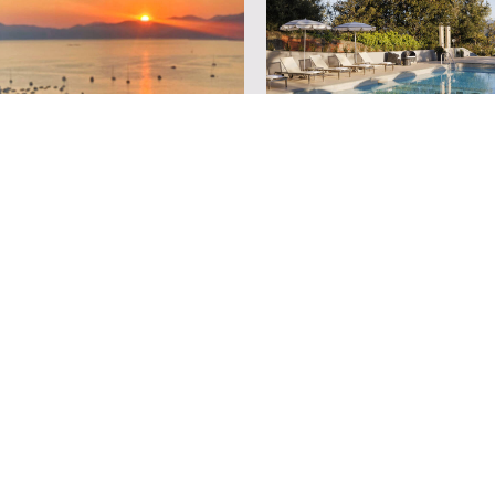
OMANTICA "ZEUS"
GIORNATA DI PERFETTO RE
95,00 €
A PERSONA
Maggiori Dettagli
Maggiori Dettagl