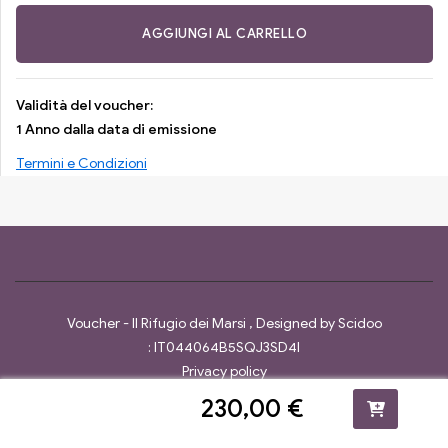
AGGIUNGI AL CARRELLO
Validità del voucher:
1 Anno dalla data di emissione
Termini e Condizioni
Voucher - Il Rifugio dei Marsi , Designed by
Scidoo
: IT044064B5SQJ3SD4I
Privacy policy
230,00
€