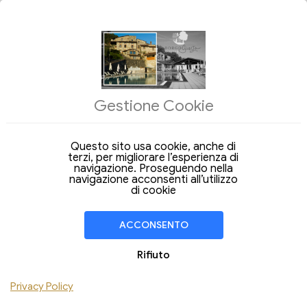
OFFERTE DEL GIORNO
ALLOGGI
Gestione Cookie
Arrivo
Partenza
09
10
Domenica
Lunedi
Ago 2026
Ago 2026
Questo sito usa cookie, anche di
terzi, per migliorare l’esperienza di
Soggiorno di
1 Notte
navigazione. Proseguendo nella
navigazione acconsenti all’utilizzo
CAMERA
1
di cookie
Adulti
Bambini
ACCONSENTO
Aggiungi Camera
Rifiuto
Hai un codice sconto ?
Privacy Policy