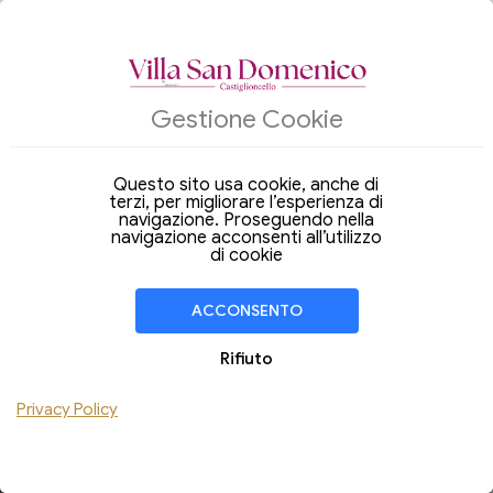
ALLOGGI
SPA
Gestione Cookie
Questo sito usa cookie, anche di
Arrivo
Partenza
07
08
terzi, per migliorare l’esperienza di
Venerdi
Sabato
navigazione. Proseguendo nella
Ago 2026
Ago 2026
navigazione acconsenti all’utilizzo
Soggiorno di
1 Notte
di cookie
CAMERA
1
ACCONSENTO
Adulti
Bambini
Rifiuto
Aggiungi Camera
Privacy Policy
VERIFICA DISPONIBILITÀ