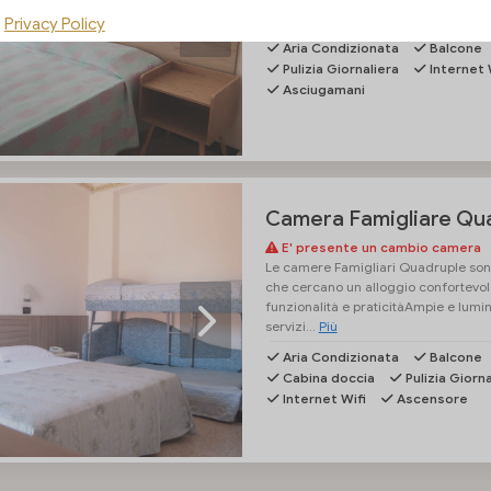
cortesia, asciugacapelli, aria condizi
Privacy Policy
Aria Condizionata
Balcone
Pulizia Giornaliera
Internet 
Asciugamani
Camera Famigliare Qu
E' presente un cambio camera
Le camere Famigliari Quadruple sono
che cercano un alloggio confortevol
funzionalità e praticitàAmpie e lumi
servizi...
Più
Aria Condizionata
Balcone
Cabina doccia
Pulizia Giorna
Internet Wifi
Ascensore