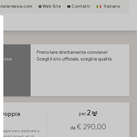
telardesia.com
Web Site
Contatti
Italiano
Prenotare direttamente conviene!
ggiose
Scegli il sito ufficiale, scegli la qualità
2
/Doppia
per
€ 290,00
da
doppie sono dedicate a
rvizi privati, kit di