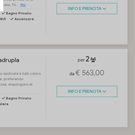
onata, TV,...
Più
INFO E PRENOTA
Bagno Privato
Wifi
Ascensore
2
adrupla
per
€ 563,00
 dedicate a tutti coloro
da
e, preferendo
nose, dispongono di
INFO E PRENOTA
Bagno Privato
liera