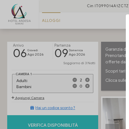
Cin IT099014A1ZCT
ALLOGGI
Arrivo
Partenza
06
09
Garanzia de
Giovedi
Domenica
Ago 2026
Ago 2026
Prenotando 
offerte dall'
Soggiorno di
3 Notti
Scopri tarif
CAMERA
1
Clicca sulle 
Adulti
Bambini
Aggiungi Camera
Hai un codice sconto ?
VERIFICA DISPONIBILITÀ