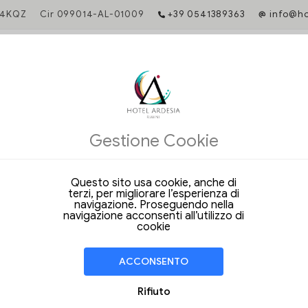
Z4KQZ
Cir 099014-AL-01009
+39 0541389363
info@ho
l miglior prezzo
direttamente, avrai accesso a servizi esclusivi e condizioni vanta
Gestione Cookie
hotel.
fe uniche e vantaggi esclusivi prenotando sul nostro sito ufficiale!
Questo sito usa cookie, anche di
date per iniziare.
terzi, per migliorare l’esperienza di
navigazione. Proseguendo nella
navigazione acconsenti all’utilizzo di
cookie
Camera Matrimoniale
ACCONSENTO
Economy
Rifiuto
Le camere economy matrimoniali o 
chi cerca l'essenziale.Dispongono di se