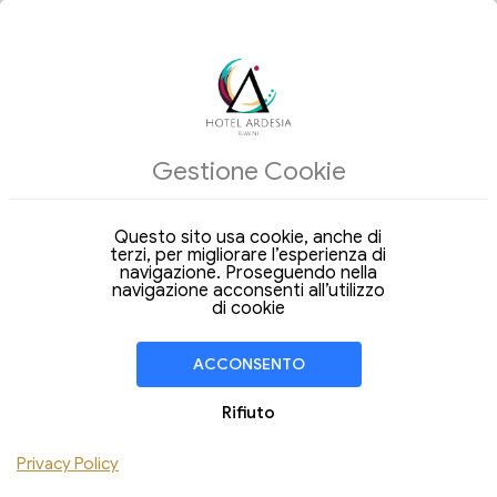
ALLOGGI
Gestione Cookie
Arrivo
Partenza
08
11
Sabato
Martedi
Ago 2026
Ago 2026
Questo sito usa cookie, anche di
terzi, per migliorare l’esperienza di
Soggiorno di
3 Notti
navigazione. Proseguendo nella
navigazione acconsenti all’utilizzo
CAMERA
1
di cookie
Adulti
Bambini
ACCONSENTO
Aggiungi Camera
Rifiuto
Hai un codice sconto ?
Privacy Policy