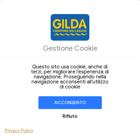
ALLOGGI
Gestione Cookie
Strutture
Arrivo
Questo sito usa cookie, anche di
Partenza
07
08
terzi, per migliorare l’esperienza di
Venerdi
Sabato
Ago 2026
navigazione. Proseguendo nella
Ago 2026
navigazione acconsenti all’utilizzo
Soggiorno di
1 Notte
di cookie
CAMERA
1
ACCONSENTO
Adulti 7+
Bambini
Rifiuto
Pet
Privacy Policy
Aggiungi Camera