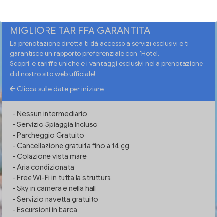
MIGLIORE TARIFFA GARANTITA
La prenotazione diretta ti dà accesso a servizi esclusivi e ti
garantisce un rapporto preferenziale con l'Hotel.
Scopri le tariffe uniche e i vantaggi esclusivi nella prenotazione
dal nostro sito web ufficiale!
Clicca sulle date per iniziare
- Nessun intermediario
- Servizio Spiaggia Incluso
- Parcheggio Gratuito
- Cancellazione gratuita fino a 14 gg
- Colazione vista mare
- Aria condizionata
- Free Wi-Fi in tutta la struttura
- Sky in camera e nella hall
- Servizio navetta gratuito
- Escursioni in barca