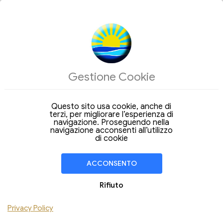
ALLOGGI
Gestione Cookie
Arrivo
Partenza
06
07
Giovedi
Venerdi
Ago 2026
Ago 2026
Questo sito usa cookie, anche di
terzi, per migliorare l’esperienza di
Soggiorno di
1 Notte
navigazione. Proseguendo nella
navigazione acconsenti all’utilizzo
CAMERA
1
di cookie
Adulti
Bambini
ACCONSENTO
Aggiungi Camera
Rifiuto
Privacy Policy
VERIFICA DISPONIBILITÀ