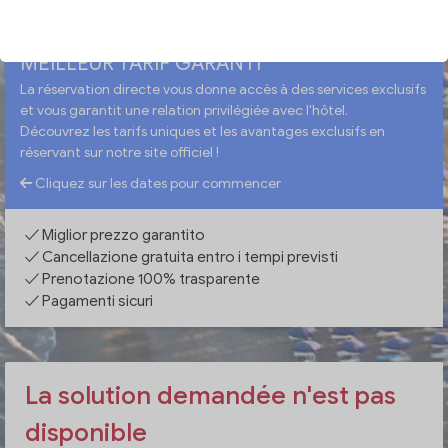
MEILLEUR TARIF GARANTI
La réservation directe vous donne accès à des services exclusifs
et vous garantit une relation privilégiée avec l'hôtel.
Découvrez les tarifs uniques et les avantages exclusifs en
réservant sur notre site officiel !
Cliquez sur les dates pour commencer
✓ Miglior prezzo garantito
✓ Cancellazione gratuita entro i tempi previsti
✓ Prenotazione 100% trasparente
✓ Pagamenti sicuri
La solution demandée n'est pas
disponible