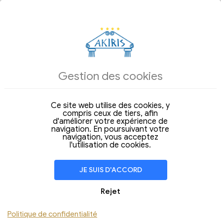
LES OFFRES DU JOUR
HÉBERGEMENT
Gestion des cookies
Arrivée
Départ
06
07
Jeudi
Vendredi
Aoû 2026
Aoû 2026
Ce site web utilise des cookies, y
compris ceux de tiers, afin
Séjour de
1 Nuit
d'améliorer votre expérience de
navigation. En poursuivant votre
CHAMBRE
1
navigation, vous acceptez
Adulti (18+)
l'utilisation de cookies.
Enfants
JE SUIS D'ACCORD
Ajouter Chambre
Rejet
VÉRIFIER LA DISPONIBILITÉ
Politique de confidentialité