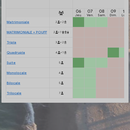
06
07
08
09
10
Jeu.
Ven.
Sam.
Dim.
Lun.
Matrimoniale
2
+ 2
MATRIMONIALE + POUFF
2
+ 1
Tripla
3
+ 2
Quadrupla
4
+ 1
Suite
5
Monolocale
4
Bilocale
5
Trilocale
7