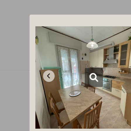
05
06
Ago 2026
Ago 20
Mercoledi
Giovedi
Hai un codice sconto ?