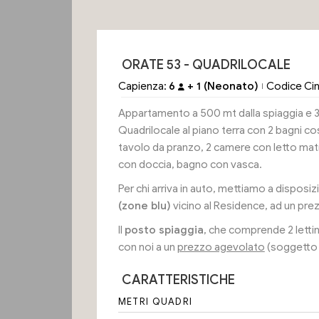
ORATE 53 - QUADRILOCALE
Capienza:
6
+ 1 (Neonato)
Codice Ci
Appartamento a 500 mt dalla spiaggia e 30
Quadrilocale al piano terra con 2 bagni 
tavolo da pranzo, 2 camere con letto matr
con doccia, bagno con vasca.
Per chi arriva in auto, mettiamo a dispos
(zone blu)
vicino al Residence, ad un pre
Il
posto spiaggia
, che comprende 2 letti
con noi a un
prezzo agevolato
(soggetto a
CARATTERISTICHE
METRI QUADRI