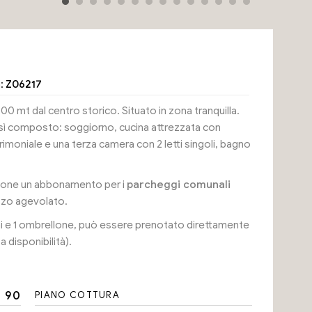
Privacy Policy
n:
Z06217
0 mt dal centro storico. Situato in zona tranquilla.
così composto: soggiorno, cucina attrezzata con
imoniale e una terza camera con 2 letti singoli, bagno
izione un abbonamento per i
parcheggi comunali
zzo agevolato.
ni e 1 ombrellone, può essere prenotato direttamente
 disponibilità).
90
PIANO COTTURA