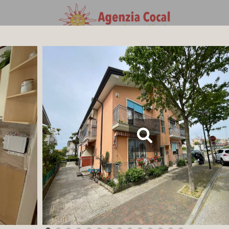
Adulti
2
26
Strutture:
--
FILT
Gestione Cookie
Questo sito usa cookie, anche di
terzi, per migliorare l’esperienza di
navigazione. Proseguendo nella
navigazione acconsenti all’utilizzo di
cookie
ACCONSENTO
Rifiuto