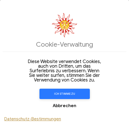
07
08
Aug 2026
Aug 2026
Freitag
Samstag
Erwachsene
2
Unterkünfte:
--
Cookie-Verwaltung
FILTER
Diese Website verwendet Cookies,
auch von Dritten, um das
DEUTSCH
SUCHE
Surferlebnis zu verbessern. Wenn
Sie weiter surfen, stimmen Sie der
Verwendung von Cookies zu.
Sie haben einen
Rabattcode ?
ICH STIMME ZU
Abbrechen
Datenschutz-Bestimmungen