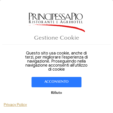
ALLOGGI
Gestione Cookie
Arrivo
Partenza
07
08
Venerdi
Sabato
Ago 2026
Ago 2026
Questo sito usa cookie, anche di
terzi, per migliorare l’esperienza di
Soggiorno di
1 Notte
navigazione. Proseguendo nella
navigazione acconsenti all’utilizzo
CAMERA
1
di cookie
Adulti
Bambini
ACCONSENTO
Aggiungi Camera
Rifiuto
Hai un codice sconto ?
Privacy Policy