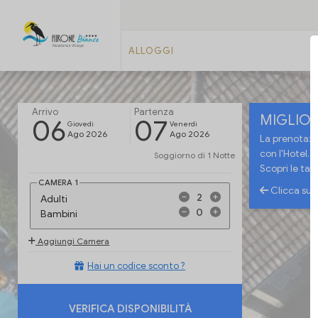
ALLOGGI
Arrivo
Partenza
MIGLIOR
06
07
Giovedi
Venerdi
Ago 2026
Ago 2026
La prenotazio
con l'Hotel.
Soggiorno di
1 Notte
Scopri le tar
CAMERA
1
Clicca sull
Adulti
Bambini
Aggiungi Camera
Hai un codice sconto ?
VERIFICA DISPONIBILITÀ