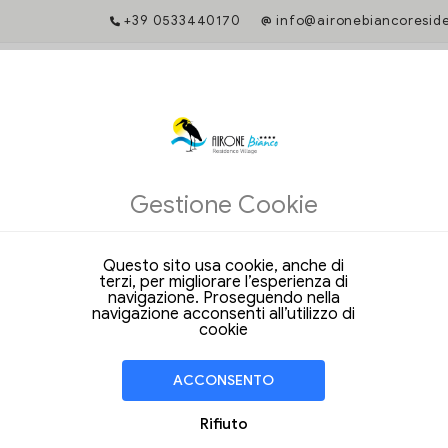
+39 0533440170
info@aironebiancoresid
E TARIFFA GARANTITA
ne diretta ti dà accesso a servizi esclusivi e ti garantisce un rapporto 
Gestione Cookie
iffe uniche e i vantaggi esclusivi nella prenotazione dal nostro sito web u
Questo sito usa cookie, anche di
e date per iniziare
terzi, per migliorare l’esperienza di
navigazione. Proseguendo nella
navigazione acconsenti all’utilizzo di
cookie
ACCONSENTO
Rifiuto