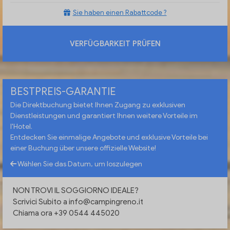
Sie haben einen Rabattcode ?
VERFÜGBARKEIT PRÜFEN
BESTPREIS-GARANTIE
Die Direktbuchung bietet Ihnen Zugang zu exklusiven
Dienstleistungen und garantiert Ihnen weitere Vorteile im
l'Hotel.
Entdecken Sie einmalige Angebote und exklusive Vorteile bei
einer Buchung über unsere offizielle Website!
Wählen Sie das Datum, um loszulegen
NON TROVI IL SOGGIORNO IDEALE?
Scrivici Subito a
info@campingreno.it
Chiama ora +39 0544 445020