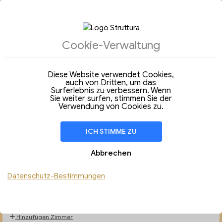
Cookie-Verwaltung
ANGEBOTE DES TAGES
UNTERKÜNFTE
Diese Website verwendet Cookies,
auch von Dritten, um das
Unterkünfte
Surferlebnis zu verbessern. Wenn
Sie weiter surfen, stimmen Sie der
Ankunft
Abfahrt
Verwendung von Cookies zu.
07
14
Freitag
Freitag
Aug 2026
Aug 2026
ICH STIMME ZU
Aufenthalt von
7 Nächte
Abbrechen
ZIMMER
1
Personen (6-99 J. A.)
Datenschutz-Bestimmungen
Kinder
Haustierunterkünfte
Hinzufügen Zimmer