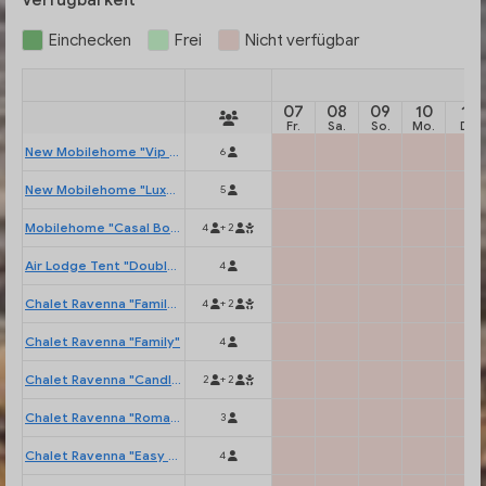
Verfügbarkeit
Einchecken
Frei
Nicht verfügbar
07
08
09
10
11
Fr.
Sa.
So.
Mo.
Di.
New Mobilehome "Vip Lodge Family"
6
New Mobilehome "Luxury Lodge"
5
Mobilehome "Casal Borsetti"
4
+ 2
Air Lodge Tent "Double Deck"
4
Chalet Ravenna "Family Plus"
4
+ 2
Chalet Ravenna "Family"
4
Chalet Ravenna "Candle"
2
+ 2
Chalet Ravenna "Romantic"
3
Chalet Ravenna "Easy Sleep"
4