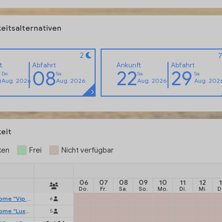
eitsalternativen
2
t
Abfahrt
Ankunft
Abfahrt
6
08
22
29
Do.
Sa.
Sa.
Sa.
Aug. 2026
Aug. 2026
Aug. 2026
Aug. 202
eit
ken
Frei
Nicht verfügbar
06
07
08
09
10
11
12
Do.
Fr.
Sa.
So.
Mo.
Di.
Mi.
D
New Mobilehome "Vip Lodge Family"
6
New Mobilehome "Luxury Lodge"
5