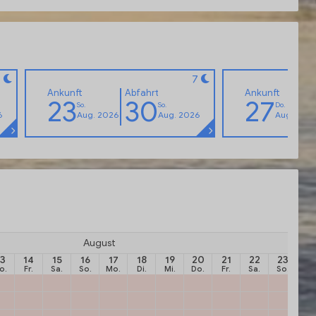
7
7
Ankunft
Abfahrt
Ankunft
23
30
27
So.
So.
Do.
6
Aug. 2026
Aug. 2026
Aug. 202
August
13
14
15
16
17
18
19
20
21
22
23
2
o.
Fr.
Sa.
So.
Mo.
Di.
Mi.
Do.
Fr.
Sa.
So.
Mo