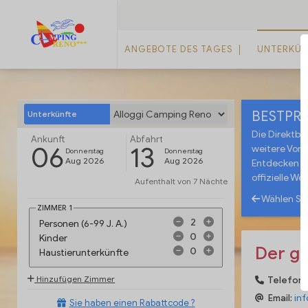
ANGEBOTE DES TAGES
UNTERKÜN
BESTPRE
Unterkünfte
Die Direktbu
Ankunft
Abfahrt
06
13
weitere Vorte
Donnerstag
Donnerstag
Aug 2026
Aug 2026
Entdecken Si
offizielle Web
Aufenthalt von
7 Nächte
Wählen Si
ZIMMER
1
Personen (6-99 J. A.)
Kinder
Der ge
Haustierunterkünfte
Hinzufügen Zimmer
Telefon
Email:
in
Sie haben einen Rabattcode ?