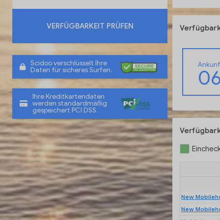
VERFÜGBARKEIT PRÜFEN
Verfügbark
Scidoo verschlüsselt Ihre
Ankunf
0
Daten für sicheres Surfen.
Ihre Kreditkartendaten
werden standardmäßig
gespeichert PCI DSS.
Verfügbark
Einchec