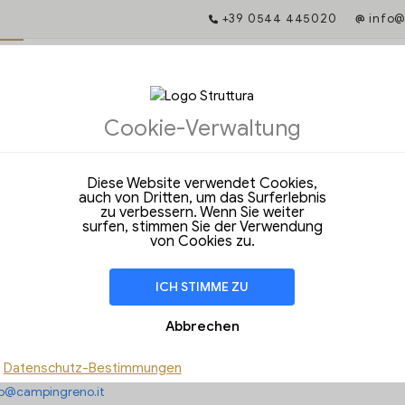
+39 0544 445020
info@
FTE
Cookie-Verwaltung
IS-GARANTIE
chung bietet Ihnen Zugang zu exklusiven Dienstleistungen und garanti
Diese Website verwendet Cookies,
ile im l'Hotel.
auch von Dritten, um das Surferlebnis
zu verbessern. Wenn Sie weiter
e einmalige Angebote und exklusive Vorteile bei einer Buchung über u
surfen, stimmen Sie der Verwendung
site!
von Cookies zu.
e das Datum, um loszulegen
ICH STIMME ZU
Abbrechen
wählte Zeitraum ist nicht verfügbar.
Datenschutz-Bestimmungen
:
+39 0544 445020
fo@campingreno.it