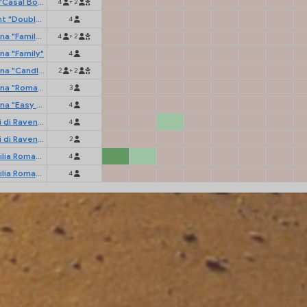
Mobilehome "Casal Borsetti"
4
+ 2
Air Lodge Tent "Double Deck"
4
Chalet Ravenna "Family Plus"
4
+ 2
na "Family"
4
Chalet Ravenna "Candle"
2
+ 2
Chalet Ravenna "Romantic"
3
Chalet Ravenna "Easy Sleep"
4
Bungalow Lidi di Ravenna "Superior Family"
4
Bungalow Lidi di Ravenna "Superior Easy Sleep"
2
Bungalow Emilia Romagna "Classic"
4
Bungalow Emilia Romagna "Classic Easy Sleep"
4