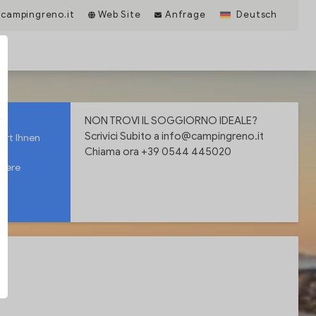
campingreno.it
Web Site
Anfrage
Deutsch
NON TROVI IL SOGGIORNO IDEALE?
Scrivici Subito a
info@campingreno.it
ert Ihnen
Chiama ora +39 0544 445020
nsere