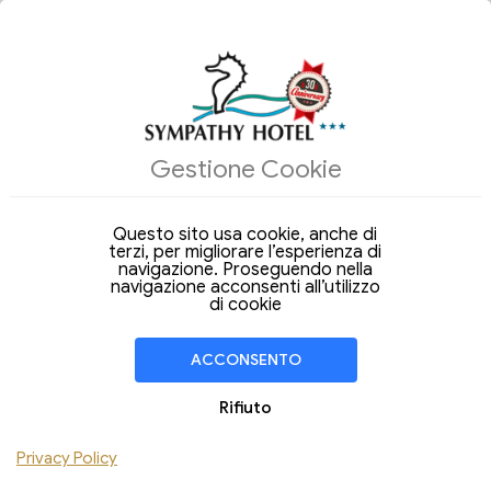
Gestione Cookie
Arrivo
Partenza
07
08
Venerdi
Sabato
Ago 2026
Ago 2026
Questo sito usa cookie, anche di
terzi, per migliorare l’esperienza di
Soggiorno di
1 Notte
navigazione. Proseguendo nella
navigazione acconsenti all’utilizzo
CAMERA
1
di cookie
Adulti
Bambini
ACCONSENTO
Aggiungi Camera
Rifiuto
Privacy Policy
VERIFICA DISPONIBILITÀ