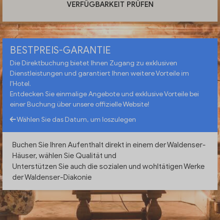
VERFÜGBARKEIT PRÜFEN
BESTPREIS-GARANTIE
Die Direktbuchung bietet Ihnen Zugang zu exklusiven
Dienstleistungen und garantiert Ihnen weitere Vorteile im
l'Hotel.
Entdecken Sie einmalige Angebote und exklusive Vorteile bei
einer Buchung über unsere offizielle Website!
Wählen Sie das Datum, um loszulegen
Buchen Sie Ihren Aufenthalt direkt in einem der Waldenser-
Häuser, wählen Sie Qualität und
Unterstützen Sie auch die sozialen und wohltätigen Werke
der Waldenser-Diakonie