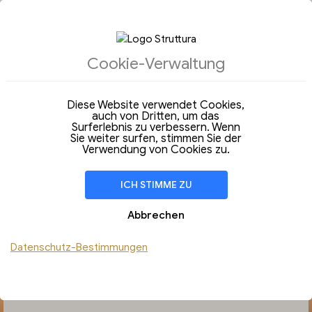
Cookie-Verwaltung
UNTERKÜNFTE
Diese Website verwendet Cookies,
auch von Dritten, um das
Ankunft
Abfahrt
08
09
Surferlebnis zu verbessern. Wenn
Samstag
Sonntag
Sie weiter surfen, stimmen Sie der
Aug 2026
Aug 2026
Verwendung von Cookies zu.
Aufenthalt von
1 Nacht
ICH STIMME ZU
ZIMMER
1
Adulti 15+
Abbrechen
Kinder
Datenschutz-Bestimmungen
Hinzufügen Zimmer
Sie haben einen Rabattcode ?