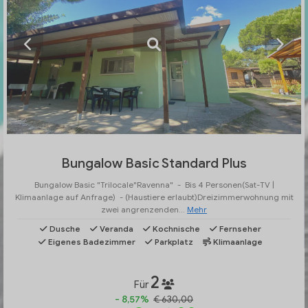
Bungalow Basic Standard Plus
Bungalow Basic "Trilocale"Ravenna" - Bis 4 Personen(Sat-TV |
Klimaanlage auf Anfrage) - (Haustiere erlaubt)Dreizimmerwohnung mit
zwei angrenzenden...
Mehr
Dusche
Veranda
Kochnische
Fernseher
Eigenes Badezimmer
Parkplatz
Klimaanlage
2
Für
- 8,57%
€ 630,00