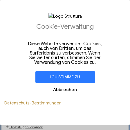
Cookie-Verwaltung
UNTERKÜNFTE
Diese Website verwendet Cookies,
auch von Dritten, um das
Unterkünfte
Surferlebnis zu verbessern. Wenn
Sie weiter surfen, stimmen Sie der
Ankunft
Abfahrt
Verwendung von Cookies zu.
16
23
Mittwoch
Mittwoch
Sep 2026
Sep 2026
ICH STIMME ZU
Aufenthalt von
7 Nächte
Abbrechen
ZIMMER
1
Personen in der Unterkunft
Datenschutz-Bestimmungen
Kinder
Hunde
Hinzufügen Zimmer