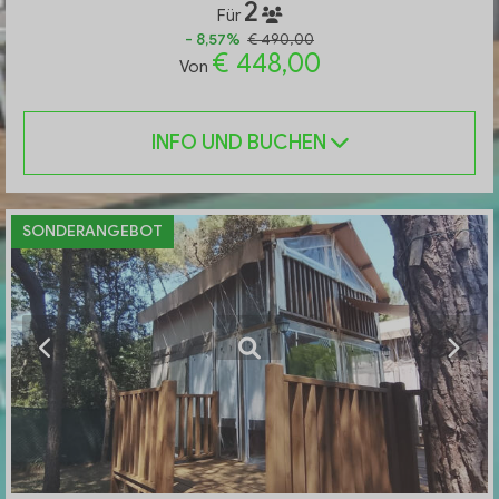
2
Für
- 8,57%
€ 490,00
€ 448,00
Von
INFO UND BUCHEN
SONDERANGEBOT