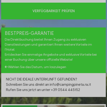
VERFÜGBARKEIT PRÜFEN
BESTPREIS-GARANTIE
Die Direktbuchung bietet Ihnen Zugang zu exklusiven
Dienstleistungen und garantiert Ihnen weitere Vorteile im
l'Hotel.
Entdecken Sie einmalige Angebote und exklusive Vorteile bei
einer Buchung über unsere offizielle Website!
Wählen Sie das Datum, um loszulegen
NICHT DIE IDEALE UNTERKUNFT GEFUNDEN?
Schreiben Sie uns direkt an
info@campingpineta.ra.it
Rufen Sie uns jetzt an unter +39 0544 445152