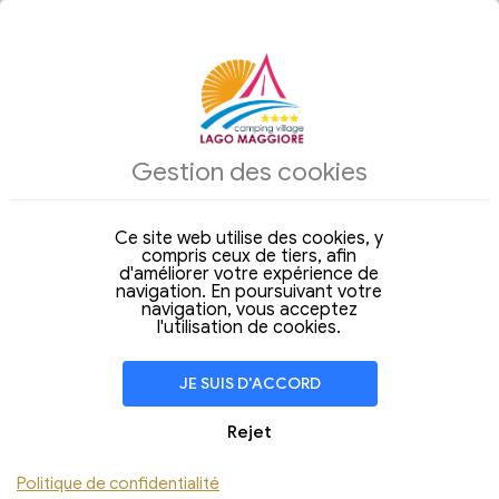
HÉBERGEMENT
Gestion des cookies
Arrivée
Départ
08
09
Samedi
Dimanche
Aoû 2026
Aoû 2026
Ce site web utilise des cookies, y
compris ceux de tiers, afin
Séjour de
1 Nuit
d'améliorer votre expérience de
navigation. En poursuivant votre
CHAMBRE
1
navigation, vous acceptez
Adulte
l'utilisation de cookies.
Enfants
Électricité
JE SUIS D'ACCORD
Chien
Rejet
Ajouter Chambre
Politique de confidentialité