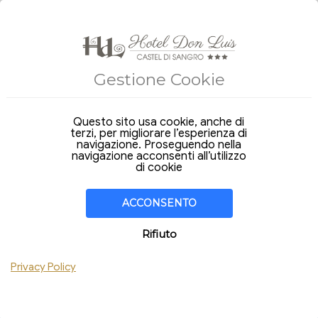
PRENOTA ONLINE
PROMO E OFFERTE
Gestione Cookie
Arrivo
Partenza
Questo sito usa cookie, anche di
08
09
terzi, per migliorare l’esperienza di
Sabato
Domenica
Ago 2026
Ago 2026
navigazione. Proseguendo nella
navigazione acconsenti all’utilizzo
Soggiorno di
1 Notte
di cookie
CAMERA
1
ACCONSENTO
Adulti
Bambini
Rifiuto
Aggiungi Camera
Privacy Policy
Hai un codice sconto ?