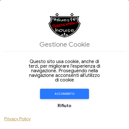
06
07
Ago 2026
Ago 2026
Giovedi
Venerdi
Gestione Cookie
Adulti
2
Strutture:
Questo sito usa cookie, anche di
FILTRI
terzi, per migliorare l’esperienza di
navigazione. Proseguendo nella
navigazione acconsenti all’utilizzo
ITALIANO
RICERCA
di cookie
ACCONSENTO
Rifiuto
Privacy Policy