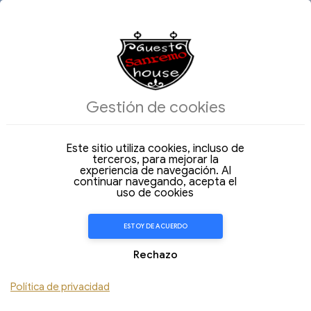
08
09
Agosto 2026
Agosto 2026
Sábado
Domingo
Gestión de cookies
Adulti
2
Estructuras:
9 Selezionati
Este sitio utiliza cookies, incluso de
FILTROS
terceros, para mejorar la
experiencia de navegación. Al
continuar navegando, acepta el
ESPAÑOL
INVESTIGACIÓN
uso de cookies
ESTOY DE ACUERDO
Rechazo
Política de privacidad