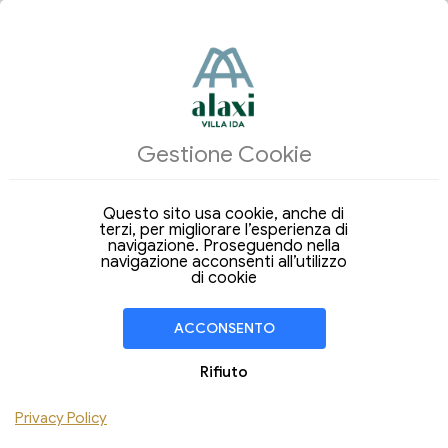
ALLOGGI
Gestione Cookie
Arrivo
Partenza
06
07
Giovedi
Venerdi
Ago 2026
Ago 2026
Questo sito usa cookie, anche di
terzi, per migliorare l’esperienza di
Soggiorno di
1 Notte
navigazione. Proseguendo nella
navigazione acconsenti all’utilizzo
CAMERA
1
di cookie
Adulti
Bambini
ACCONSENTO
Aggiungi Camera
Rifiuto
Hai un codice sconto ?
Privacy Policy