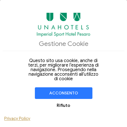
ALLOGGI
Gestione Cookie
Arrivo
Partenza
06
07
Giovedi
Venerdi
Ago 2026
Ago 2026
Questo sito usa cookie, anche di
terzi, per migliorare l’esperienza di
Soggiorno di
1 Notte
navigazione. Proseguendo nella
navigazione acconsenti all’utilizzo
CAMERA
1
di cookie
Adulti
Bambini
ACCONSENTO
Aggiungi Camera
Rifiuto
Privacy Policy
VERIFICA DISPONIBILITÀ