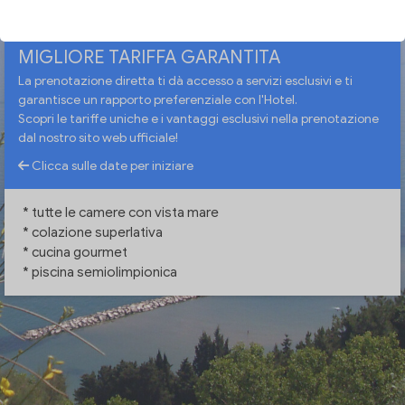
MIGLIORE TARIFFA GARANTITA
La prenotazione diretta ti dà accesso a servizi esclusivi e ti
garantisce un rapporto preferenziale con l'Hotel.
Scopri le tariffe uniche e i vantaggi esclusivi nella prenotazione
dal nostro sito web ufficiale!
Clicca sulle date per iniziare
* tutte le camere con vista mare
* colazione superlativa
* cucina gourmet
* piscina semiolimpionica