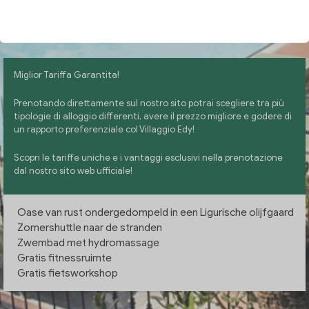
CONTROLEER BESCHIKBAARHEID
Miglior Tariffa Garantita!
Prenotando direttamente sul nostro sito potrai scegliere tra più
tipologie di alloggio differenti, avere il prezzo migliore e godere di
un rapporto preferenziale col Villaggio Edy!
Scopri le tariffe uniche e i vantaggi esclusivi nella prenotazione
dal nostro sito web ufficiale!
Oase van rust ondergedompeld in een Ligurische olijfgaard
Zomershuttle naar de stranden
Zwembad met hydromassage
Gratis fitnessruimte
Gratis fietsworkshop