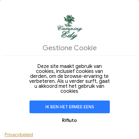
ACCOMMODATIES
Gestione Cookie
Structuren
Ik arriveer
Deze site maakt gebruik van
Vertrek
06
07
cookies, inclusief cookies van
Donderdag
Vrijdag
Aug 2026
derden, om de browse-ervaring te
Aug 2026
verbeteren. Als u verder surft, gaat
Woonkamer van
1 Nacht
u akkoord met het gebruik van
cookies
KAMER
1
Adulti
IK BEN HET ERMEE EENS
Kinderen
Rifiuto
Toevoegen Kamer
Privacybeleid