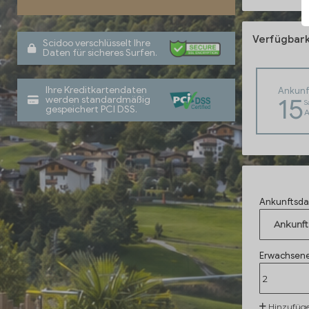
Verfügbark
Scidoo verschlüsselt Ihre
Daten für sicheres Surfen.
Ihre Kreditkartendaten
Ankunf
15
werden standardmäßig
S
gespeichert PCI DSS.
A
Ankunftsd
Ankunft
Erwachsen
Hinzufüg