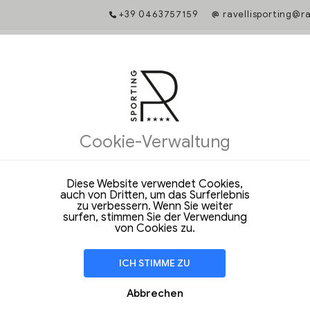
+39 0463757159
ravellisporting@r
IS-GARANTIE
chung bietet Ihnen Zugang zu exklusiven Dienstleistungen und garanti
Cookie-Verwaltung
ile im l'Hotel.
e einmalige Angebote und exklusive Vorteile bei einer Buchung über u
site!
Diese Website verwendet Cookies,
auch von Dritten, um das Surferlebnis
e das Datum, um loszulegen
zu verbessern. Wenn Sie weiter
surfen, stimmen Sie der Verwendung
von Cookies zu.
wählte Zeitraum ist nicht verfügbar.
ICH STIMME ZU
:
+39 0463757159
Abbrechen
ellisporting@ravellihotels.com