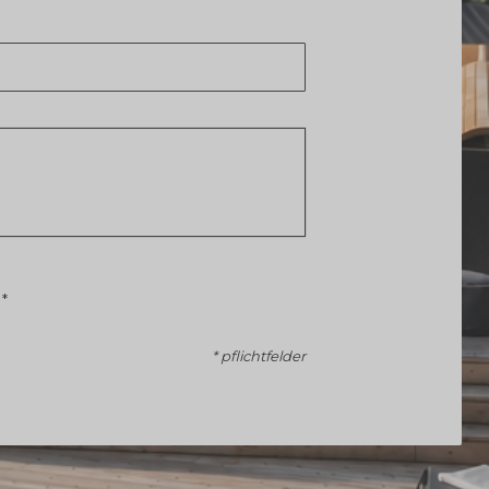
n
*
* pflichtfelder