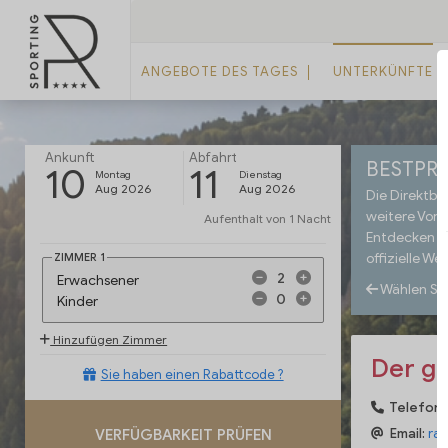
ANGEBOTE DES TAGES
UNTERKÜNFTE
Ankunft
Abfahrt
BESTPRE
10
11
Montag
Dienstag
Aug 2026
Aug 2026
Die Direktbu
weitere Vorte
Aufenthalt von
1 Nacht
Entdecken Si
ZIMMER
1
offizielle Web
Erwachsener
Wählen Si
Kinder
Hinzufügen Zimmer
Der ge
Sie haben einen Rabattcode ?
Telefon
Email:
rav
VERFÜGBARKEIT PRÜFEN