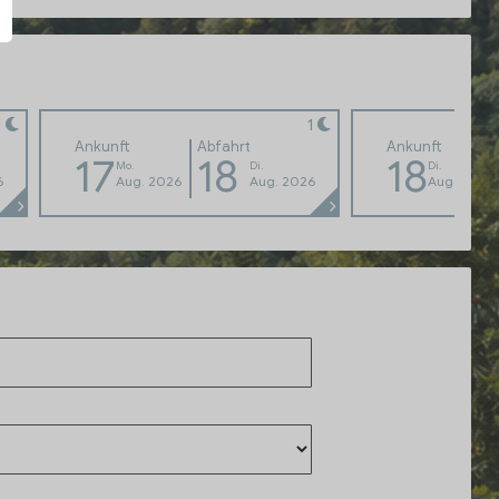
1
1
Ankunft
Abfahrt
Ankunft
17
18
18
Mo.
Di.
Di.
6
Aug. 2026
Aug. 2026
Aug. 2026