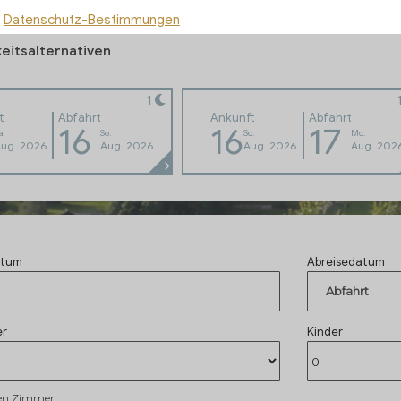
Datenschutz-Bestimmungen
eitsalternativen
1
t
Abfahrt
Ankunft
Abfahrt
16
16
17
a.
So.
So.
Mo.
ug. 2026
Aug. 2026
Aug. 2026
Aug. 202
atum
Abreisedatum
Abfahrt
er
Kinder
en Zimmer