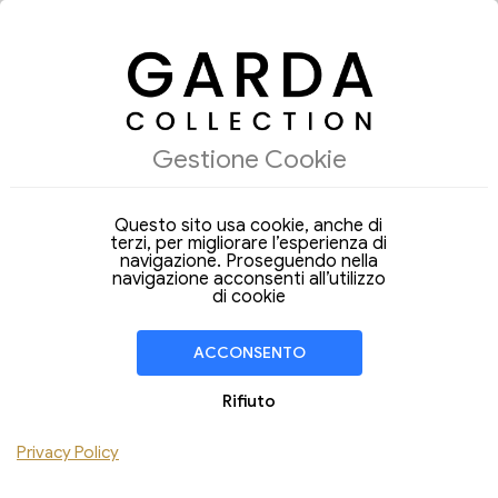
ALLOGGI
Gestione Cookie
Arrivo
Partenza
08
09
Sabato
Domenica
Ago 2026
Ago 2026
Questo sito usa cookie, anche di
terzi, per migliorare l’esperienza di
Soggiorno di
1 Notte
navigazione. Proseguendo nella
navigazione acconsenti all’utilizzo
di cookie
CAMERA
1
Adulti
ACCONSENTO
Bambini
Rifiuto
Aggiungi Camera
Privacy Policy
VERIFICA DISPONIBILITÀ