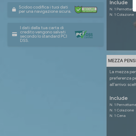
Include
Scidoo codifica i tuoi dati
N. 1 Pernottam
per una navigazione sicura.
N. 1 Colazione
I dati della tua carta di
credito vengono salvati
secondo lo standard PCI
DSS.
MEZZA PENSI
La mezza pens
preferenza per
all'arrivo: scel
Include
N. 1 Pernottam
N. 1 Colazione
N. 1 Cena