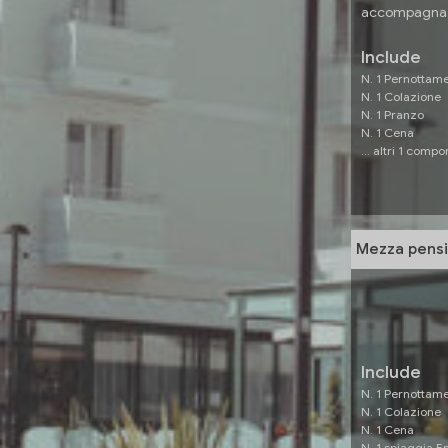
accompagnato
Include
N. 1 Pernottam
N. 1 Colazione
N. 1 Pranzo
N. 1 Cena
... altri 1 compo
Mezza pensi
Include
N. 1 Pernottam
N. 1 Colazione
N. 1 Cena
N. 1 spiaggia E