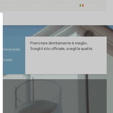
o@hotelemilia.it
Web Site
Contatti
Italiano
Prenotare direttamente è meglio.
Scegli il sito ufficiale, scegli la qualità.
preferenziale
fficiale!