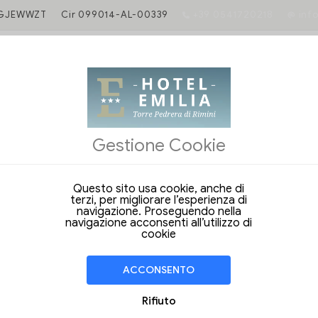
6GJEWWZT
Cir 099014-AL-00339
+39 0541720218
inf
E TARIFFA GARANTITA
ne diretta ti dà accesso a servizi esclusivi e ti garantisce un rapporto 
Gestione Cookie
iffe uniche e i vantaggi esclusivi nella prenotazione dal nostro sito web u
Questo sito usa cookie, anche di
e date per iniziare
terzi, per migliorare l’esperienza di
navigazione. Proseguendo nella
navigazione acconsenti all’utilizzo di
cookie
ast Emilia
vernale la struttura offre solo il servizio di dormire e prima
ACCONSENTO
otel Emilia si trova a pochi km dal centro di Rimini e a soli 5 km dal polo
zione...
Rifiuto