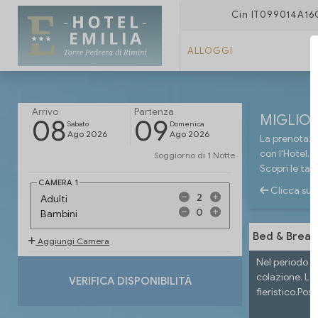
Cin IT099014A1
ALLOGGI
Arrivo
Partenza
MIGLIOR
08
09
Sabato
Domenica
Ago 2026
Ago 2026
La prenotazio
con l'Hotel.
Soggiorno di
1 Notte
Scopri le tar
CAMERA
1
Clicca sull
Adulti
Bambini
Bed & Breakf
Aggiungi Camera
Nel periodo in
colazione. L'h
VERIFICA DISPONIBILITÀ
fieristico.Posi