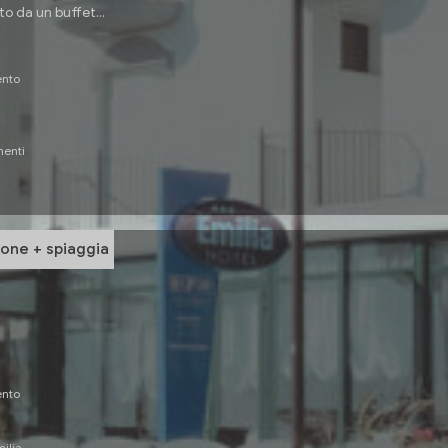
 da un buffet...
ento
nenti
one + spiaggia
ento
milia