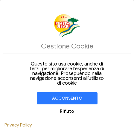
ALLOGGI
Gestione Cookie
Strutture
Arrivo
Questo sito usa cookie, anche di
Partenza
07
08
terzi, per migliorare l’esperienza di
Venerdi
Sabato
Ago 2026
navigazione. Proseguendo nella
Ago 2026
navigazione acconsenti all’utilizzo
Soggiorno di
1 Notte
di cookie
CAMERA
1
ACCONSENTO
Adulti
Bambini
Rifiuto
Aggiungi Camera
Privacy Policy