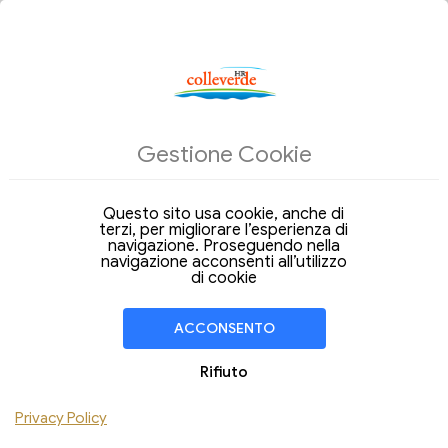
OFFERTE DEL GIORNO
ALLOGGI
Gestione Cookie
Arrivo
Partenza
08
09
Sabato
Domenica
Ago 2026
Ago 2026
Questo sito usa cookie, anche di
terzi, per migliorare l’esperienza di
Soggiorno di
1 Notte
navigazione. Proseguendo nella
navigazione acconsenti all’utilizzo
CAMERA
1
di cookie
Adulti
Ragazzo
ACCONSENTO
Bambino
Rifiuto
Neonato
Privacy Policy
Aggiungi Camera