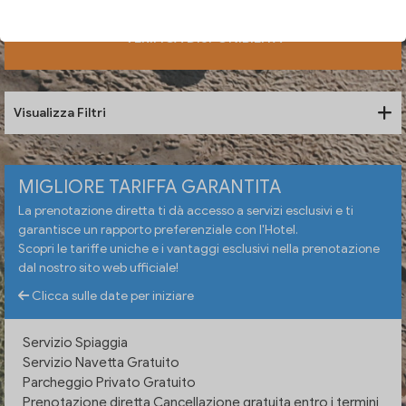
VERIFICA DISPONIBILITÀ
Visualizza Filtri
MIGLIORE TARIFFA GARANTITA
La prenotazione diretta ti dà accesso a servizi esclusivi e ti
garantisce un rapporto preferenziale con l'Hotel.
Scopri le tariffe uniche e i vantaggi esclusivi nella prenotazione
dal nostro sito web ufficiale!
Clicca sulle date per iniziare
Servizio Spiaggia
Servizio Navetta Gratuito
Parcheggio Privato Gratuito
Prenotazione diretta Cancellazione gratuita entro i termini