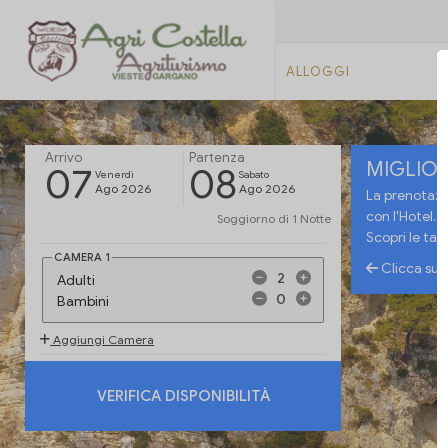
ALLOGGI
Arrivo
Partenza
MIGLIOR
07
08
Venerdi
Sabato
Ago 2026
Ago 2026
La prenotazio
con l'Hotel.
Soggiorno di
1 Notte
Scopri le tar
CAMERA
1
Clicca sull
Adulti
Bambini
Aggiungi Camera
VERIFICA DISPONIBILITÀ