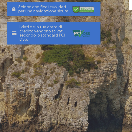
Scidoo codifica i tuoi dati
per una navigazione sicura.
I dati della tua carta di
credito vengono salvati
secondo lo standard PCI
DSS.