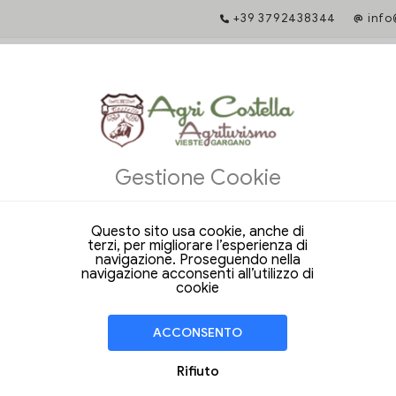
+39 3792438344
info
E TARIFFA GARANTITA
Gestione Cookie
ne diretta ti dà accesso a servizi esclusivi e ti garantisce un rapporto 
iffe uniche e i vantaggi esclusivi nella prenotazione dal nostro sito web u
Questo sito usa cookie, anche di
e date per iniziare
terzi, per migliorare l’esperienza di
navigazione. Proseguendo nella
navigazione acconsenti all’utilizzo di
cookie
ACCONSENTO
Rifiuto