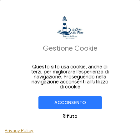
ALLOGGI
Gestione Cookie
Arrivo
Partenza
07
08
Venerdi
Sabato
Ago 2026
Ago 2026
Questo sito usa cookie, anche di
terzi, per migliorare l’esperienza di
Soggiorno di
1 Notte
navigazione. Proseguendo nella
navigazione acconsenti all’utilizzo
CAMERA
1
di cookie
Adulti
Bambini
ACCONSENTO
Aggiungi Camera
Rifiuto
Privacy Policy
VERIFICA DISPONIBILITÀ