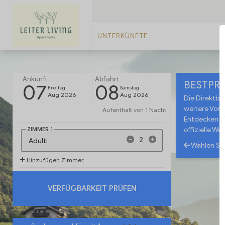
UNTERKÜNFTE
Ankunft
Abfahrt
BESTPRE
07
08
Freitag
Samstag
Aug 2026
Aug 2026
Die Direktbu
weitere Vorte
Aufenthalt von
1 Nacht
Entdecken Si
ZIMMER
1
offizielle Web
Adulti
Wählen Si
Hinzufügen Zimmer
VERFÜGBARKEIT PRÜFEN