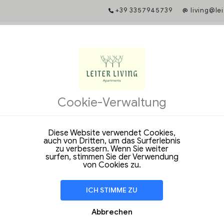
+39 3357945739
living@l
IS-GARANTIE
chung bietet Ihnen Zugang zu exklusiven Dienstleistungen und garanti
Cookie-Verwaltung
ile im l'Hotel.
e einmalige Angebote und exklusive Vorteile bei einer Buchung über u
site!
Diese Website verwendet Cookies,
auch von Dritten, um das Surferlebnis
e das Datum, um loszulegen
zu verbessern. Wenn Sie weiter
surfen, stimmen Sie der Verwendung
von Cookies zu.
ICH STIMME ZU
Abbrechen