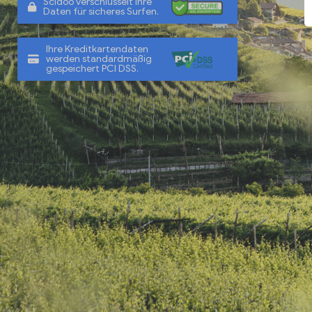
Scidoo verschlüsselt Ihre
Daten für sicheres Surfen.
Ihre Kreditkartendaten
werden standardmäßig
gespeichert PCI DSS.