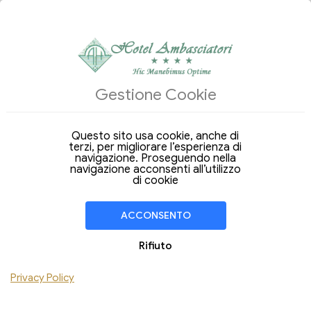
ALLOGGI
Gestione Cookie
Arrivo
Partenza
07
08
Venerdi
Sabato
Questo sito usa cookie, anche di
Ago 2026
Ago 2026
terzi, per migliorare l’esperienza di
navigazione. Proseguendo nella
Soggiorno di
1 Notte
navigazione acconsenti all’utilizzo
di cookie
CAMERA
1
Adulti
ACCONSENTO
Bambini
Rifiuto
Aggiungi Camera
Privacy Policy
VERIFICA DISPONIBILITÀ