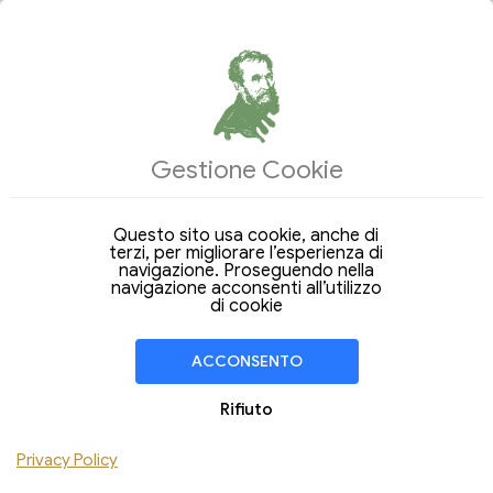
ALLOGGI
OFFERTE DEL GIORNO
Gestione Cookie
Arrivo
Partenza
08
15
Sabato
Sabato
Ago 2026
Ago 2026
Questo sito usa cookie, anche di
terzi, per migliorare l’esperienza di
Soggiorno di
7 Notti
navigazione. Proseguendo nella
navigazione acconsenti all’utilizzo
CAMERA
1
di cookie
Persone
Bambini
ACCONSENTO
Rifiuto
VERIFICA DISPONIBILITÀ
Privacy Policy