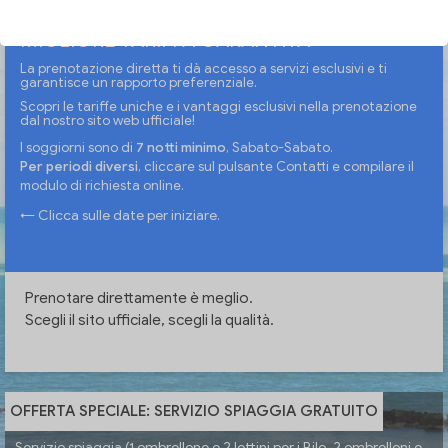
MIGLIORE TARIFFA GARANTITA
La prenotazione diretta ti dà accesso a servizi esclusivi e ti
garantisce un rapporto preferenziale.
Scopri le tariffe uniche e i vantaggi esclusivi nella prenotazione
dal nostro sito web ufficiale!
I soggiorni sono di
7 notti minimo
, Sabato-Sabato.
Per periodi diversi
, cliccare sul pulsante Contatti e compilare il
modulo di richiesta online.
← Clicca sulle date per iniziare.
Prenotare direttamente è meglio.
Scegli il sito ufficiale, scegli la qualità.
OFFERTA SPECIALE: SERVIZIO SPIAGGIA GRATUITO
Servizio spiaggia (1 ombrellone e 2 lettini per i Bilo, 2 ombrelloni e