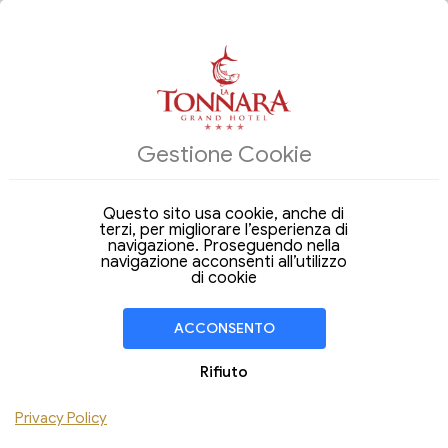
ALLOGGI
Gestione Cookie
Arrivo
Partenza
07
08
Venerdi
Sabato
Ago 2026
Ago 2026
Questo sito usa cookie, anche di
terzi, per migliorare l’esperienza di
Soggiorno di
1 Notte
navigazione. Proseguendo nella
navigazione acconsenti all’utilizzo
CAMERA
1
di cookie
Adulti
Bambini
ACCONSENTO
Aggiungi Camera
Rifiuto
Hai un codice sconto ?
Privacy Policy