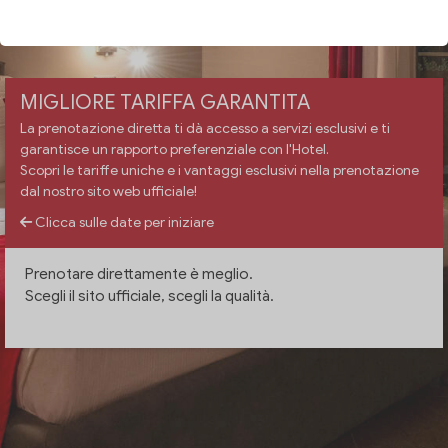
VERIFICA DISPONIBILITÀ
MIGLIORE TARIFFA GARANTITA
La prenotazione diretta ti dà accesso a servizi esclusivi e ti
garantisce un rapporto preferenziale con l'Hotel.
Scopri le tariffe uniche e i vantaggi esclusivi nella prenotazione
dal nostro sito web ufficiale!
Clicca sulle date per iniziare
Prenotare direttamente è meglio.
Scegli il sito ufficiale, scegli la qualità.