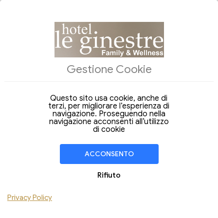
ALLOGGI
Gestione Cookie
Arrivo
Partenza
06
07
Giovedi
Venerdi
Ago 2026
Ago 2026
Questo sito usa cookie, anche di
terzi, per migliorare l’esperienza di
Soggiorno di
1 Notte
navigazione. Proseguendo nella
navigazione acconsenti all’utilizzo
di cookie
CAMERA
1
Adulti
ACCONSENTO
Bambini
Rifiuto
Aggiungi Camera
Privacy Policy
VERIFICA DISPONIBILITÀ