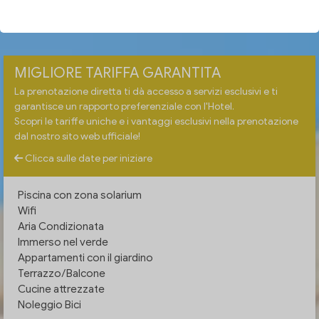
VERIFICA DISPONIBILITÀ
MIGLIORE TARIFFA GARANTITA
La prenotazione diretta ti dà accesso a servizi esclusivi e ti
garantisce un rapporto preferenziale con l'Hotel.
Scopri le tariffe uniche e i vantaggi esclusivi nella prenotazione
dal nostro sito web ufficiale!
Clicca sulle date per iniziare
Piscina con zona solarium
Wifi
Aria Condizionata
Immerso nel verde
Appartamenti con il giardino
Terrazzo/Balcone
Cucine attrezzate
Noleggio Bici