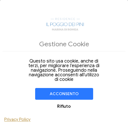
ALLOGGI
Gestione Cookie
Arrivo
Partenza
06
07
Giovedi
Venerdi
Ago 2026
Ago 2026
Questo sito usa cookie, anche di
terzi, per migliorare l’esperienza di
Soggiorno di
1 Notte
navigazione. Proseguendo nella
navigazione acconsenti all’utilizzo
CAMERA
1
di cookie
Adulti
Bambini
ACCONSENTO
Aggiungi Camera
Rifiuto
Hai un codice sconto ?
Privacy Policy