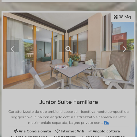
38 Mq
Junior Suite Familiare
Caratterizzato da due ambienti separati, rispettivamente composti da
soggiorno-cucina con angolo cottura attrezzato e camera da letto
matrimoniale separata, bagno privato con...
Più
Aria Condizionata
Internet Wifi
Angolo cottura
Forno a microonde
Frigorifero
Balcone
Lavatrice