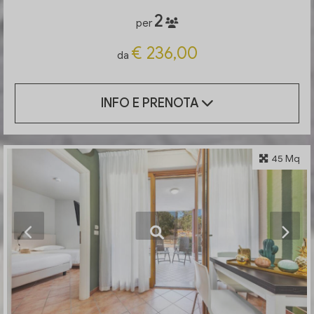
2
per
€ 236,00
da
INFO E PRENOTA
45 Mq