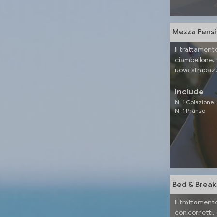
Mezza Pens
Il trattament
ciambellone, 
uova strapazz
Include
N. 1 Colazione
N. 1 Pranzo
Bed & Break
Il trattament
con:cornetti,