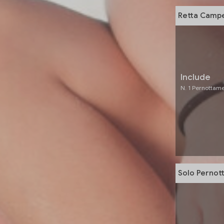
Retta Campe
Include
N. 1 Pernottam
Solo Pernot