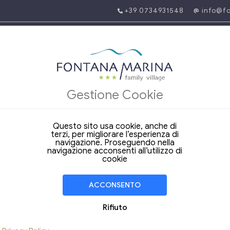
+39 0734931548
info@fo
Gestione Cookie
Benvenuto al Fontana Marina 
Questo sito usa cookie, anche di
terzi, per migliorare l’esperienza di
navigazione. Proseguendo nella
navigazione acconsenti all’utilizzo di
cookie
nto
ACCONSENTO
o comprende-Alloggio-Fornitura iniziale della biancheria da bagno e d
ndizionata (Nota: l'aria condizionata non è presente negli appartament
Rifiuto
ancio", ubicati...