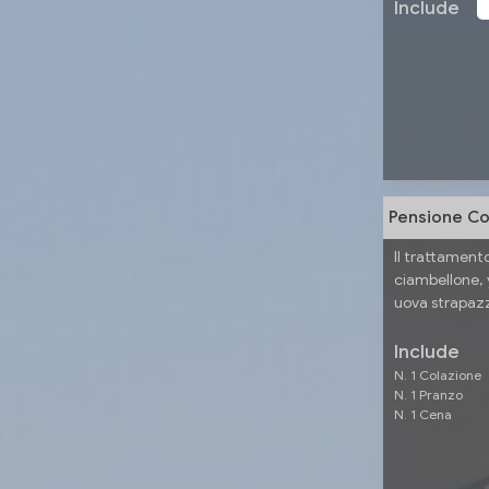
Include
Pensione C
Il trattament
ciambellone, 
uova strapazz
Include
N. 1 Colazione
N. 1 Pranzo
N. 1 Cena