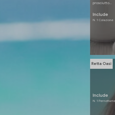
prosciutto...
Include
N. 1 Colazione
Retta Oasi
Include
N. 1 Pernottam