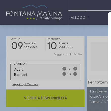
ALLOGGI
Arrivo
Partenza
09
10
Domenica
Lunedi
Ago 2026
Ago 2026
Soggiorno di
1 Notte
CAMERA
1
Adulti
Bambini
Pernottame
Aggiungi Camera
Il trattament
letto-Aria co
VERIFICA DISPONIBILITÀ
"Limone" e "Ar