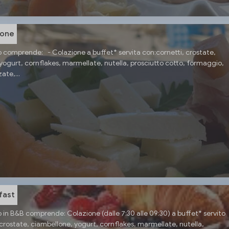
ione
o comprende: - Colazione a buffet* servita con:cornetti, crostate,
yogurt, cornflakes, marmellate, nutella, prosciutto cotto, formaggio,
ate,...
fast
o in B&B comprende: Colazione (dalle 7:30 alle 09:30) a buffet* servito
 crostate, ciambellone, yogurt, cornflakes, marmellate, nutella,