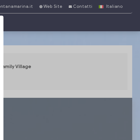
ntanamarina.it
Web Site
Contatti
Italiano
Family Village
a
i