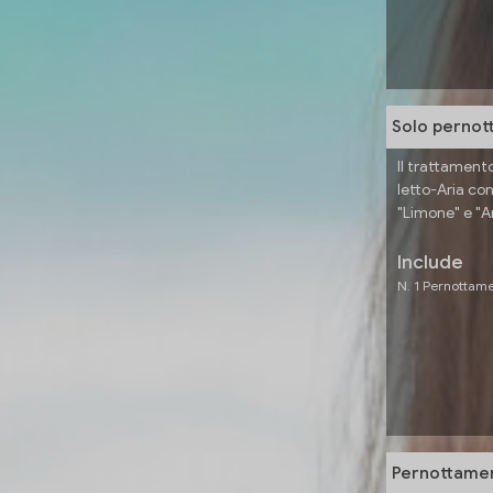
Solo pernot
Il trattament
letto-Aria co
"Limone" e "Ar
Include
N. 1 Pernottam
Pernottamen