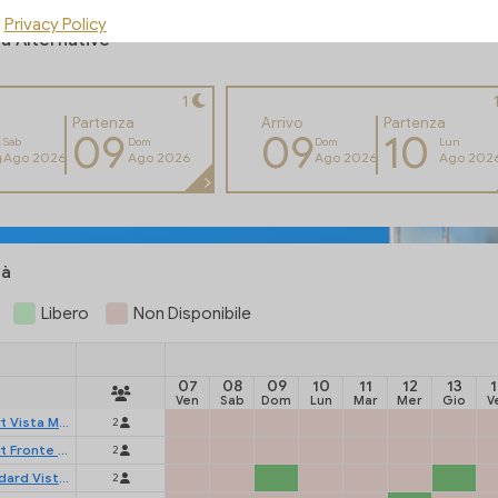
Privacy Policy
tà Alternative
1
Partenza
Arrivo
Partenza
8
09
09
10
Sab
Dom
Dom
Lun
Ago 2026
Ago 2026
Ago 2026
Ago 202
tà
Libero
Non Disponibile
07
08
09
10
11
12
13
Ven
Sab
Dom
Lun
Mar
Mer
Gio
V
Camera Smart Vista Mare 14mq
2
Camera Smart Fronte Mare 14mq
2
Camera Standard Vista Mare Con Balcone Laterale 19mq
2