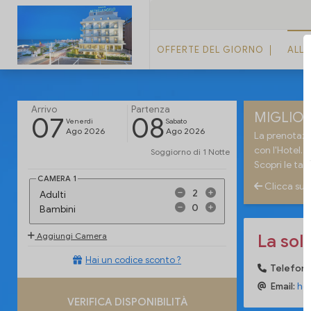
OFFERTE DEL GIORNO
ALL
Arrivo
Partenza
MIGLIOR
07
08
Venerdi
Sabato
Ago 2026
Ago 2026
La prenotazio
con l'Hotel.
Soggiorno di
1 Notte
Scopri le tar
CAMERA
1
Clicca sull
Adulti
Bambini
La sol
Aggiungi Camera
Hai un codice sconto ?
Telefon
Email:
ho
VERIFICA DISPONIBILITÀ