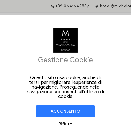
+39 0541642887
hotel@michelan
OGGI
E TARIFFA GARANTITA
ne diretta ti dà accesso a servizi esclusivi e ti garantisce un rapporto 
Gestione Cookie
iffe uniche e i vantaggi esclusivi nella prenotazione dal nostro sito web u
Questo sito usa cookie, anche di
e date per iniziare
terzi, per migliorare l’esperienza di
navigazione. Proseguendo nella
navigazione acconsenti all’utilizzo di
cookie
uzione richiesta non è disponibile
ACCONSENTO
o:
+39 0541642887
tel@michelangeloriccione.it
Rifiuto