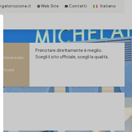
geloriccione.it
Web Site
Contatti
Italiano
Prenotare direttamente è meglio.
Scegli il sito ufficiale, scegli la qualità.
preferenziale
fficiale!