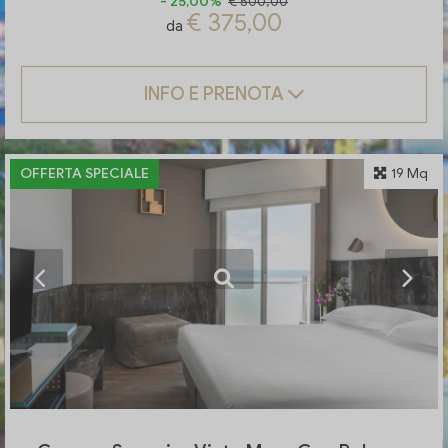
- 25,00%
€ 500,00
€ 375,00
da
INFO E PRENOTA
OFFERTA SPECIALE
19 Mq