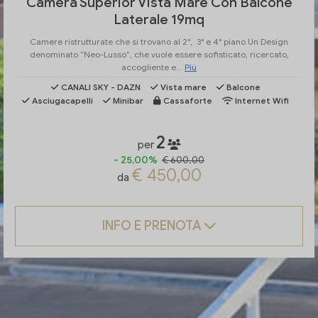
Camera Superior Vista Mare Con Balcone
Laterale 19mq
Camere ristrutturate che si trovano al 2°, 3° e 4° piano.Un Design
denominato “Neo-Lusso”, che vuole essere sofisticato, ricercato,
accogliente e...
Più
CANALI SKY - DAZN
Vista mare
Balcone
Asciugacapelli
Minibar
Cassaforte
Internet Wifi
2
per
- 25,00%
€ 600,00
€ 450,00
da
INFO E PRENOTA