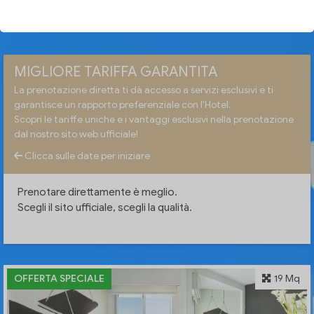
VERIFICA DISPONIBILITÀ
MIGLIORE TARIFFA GARANTITA
La prenotazione diretta ti dà accesso a servizi esclusivi e ti
garantisce un rapporto preferenziale con l'Hotel.
Scopri le tariffe uniche e i vantaggi esclusivi nella prenotazione
dal nostro sito web ufficiale!
Clicca sulle date per iniziare
Prenotare direttamente è meglio.
Scegli il sito ufficiale, scegli la qualità.
OFFERTA SPECIALE
19 Mq