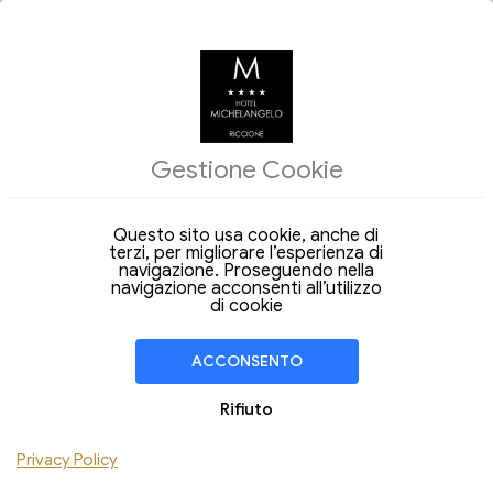
ALLOGGI
Gestione Cookie
Arrivo
Partenza
08
10
Sabato
Lunedi
Ago 2026
Ago 2026
Questo sito usa cookie, anche di
terzi, per migliorare l’esperienza di
Soggiorno di
2 Notti
navigazione. Proseguendo nella
navigazione acconsenti all’utilizzo
CAMERA
1
di cookie
Adulti
Bambini
ACCONSENTO
Aggiungi Camera
Rifiuto
Hai un codice sconto ?
Privacy Policy