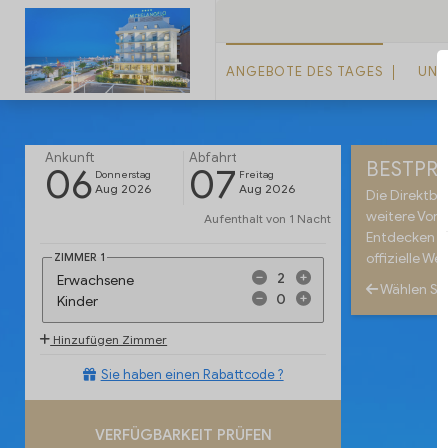
ANGEBOTE DES TAGES
UNT
Ankunft
Abfahrt
BESTPRE
06
07
Donnerstag
Freitag
Aug 2026
Aug 2026
Die Direktbu
weitere Vorte
Aufenthalt von
1 Nacht
Entdecken Si
ZIMMER
1
offizielle Web
Erwachsene
Wählen Si
Kinder
Hinzufügen Zimmer
Sie haben einen Rabattcode ?
VERFÜGBARKEIT PRÜFEN