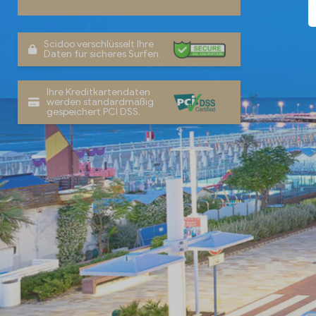
Scidoo verschlüsselt Ihre
Daten für sicheres Surfen.
Ihre Kreditkartendaten
werden standardmäßig
gespeichert PCI DSS.