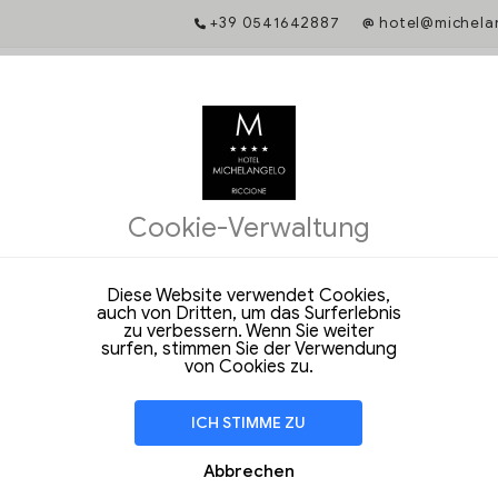
+39 0541642887
hotel@michelan
ERKÜNFTE
IS-GARANTIE
chung bietet Ihnen Zugang zu exklusiven Dienstleistungen und garanti
Cookie-Verwaltung
ile im l'Hotel.
e einmalige Angebote und exklusive Vorteile bei einer Buchung über u
site!
Diese Website verwendet Cookies,
auch von Dritten, um das Surferlebnis
e das Datum, um loszulegen
zu verbessern. Wenn Sie weiter
surfen, stimmen Sie der Verwendung
von Cookies zu.
ICH STIMME ZU
Abbrechen