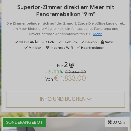
Superior-Zimmer direkt am Meer mit
Panoramabalkon 19 m²
Die Zimmer befinden sich auf der 2. und 3. Etage.Die völlige Lage direkt
am Meer bietet die Möglichkeit, ein fantastisches Panorama und
unverzichtbare Annehmlichkeiten zu...
Mehr
SKY-KANÄLE – DAZN
Seeblick
Balkon
Safe
Minibar
Internet Wifi
Haartrockner
2
Für
- 25,00%
€ 2.444,00
€ 1.833,00
Von
INFO UND BUCHEN
SONDERANGEBOT
33 Qm