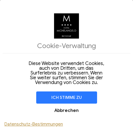
UNTERKÜNFTE
Cookie-Verwaltung
Ankunft
Abfahrt
01
08
Dienstag
Dienstag
Sep 2026
Sep 2026
Diese Website verwendet Cookies,
auch von Dritten, um das
Aufenthalt von
7 Nächte
Surferlebnis zu verbessern. Wenn
Sie weiter surfen, stimmen Sie der
ZIMMER
1
Verwendung von Cookies zu.
Erwachsene
Kinder
ICH STIMME ZU
Hinzufügen Zimmer
Abbrechen
Sie haben einen Rabattcode ?
Datenschutz-Bestimmungen