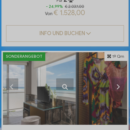
Für
- 24,99%
€ 2.037,00
€ 1.528,00
Von
INFO UND BUCHEN
SONDERANGEBOT
19 Qm