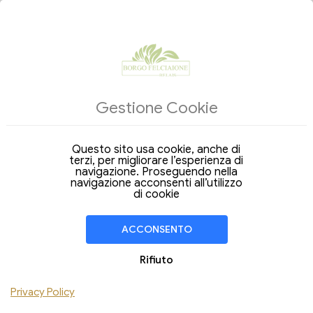
ALLOGGI
Gestione Cookie
Strutture
Arrivo
Questo sito usa cookie, anche di
Partenza
08
09
terzi, per migliorare l’esperienza di
Sabato
Domenica
Ago 2026
navigazione. Proseguendo nella
Ago 2026
navigazione acconsenti all’utilizzo
Soggiorno di
1 Notte
di cookie
CAMERA
1
ACCONSENTO
Adulti 12+
Bambini
Rifiuto
Aggiungi Camera
Privacy Policy