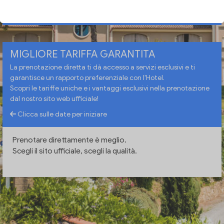
VERIFICA DISPONIBILITÀ
MIGLIORE TARIFFA GARANTITA
La prenotazione diretta ti dà accesso a servizi esclusivi e ti
garantisce un rapporto preferenziale con l'Hotel.
Scopri le tariffe uniche e i vantaggi esclusivi nella prenotazione
dal nostro sito web ufficiale!
Clicca sulle date per iniziare
Prenotare direttamente è meglio.
Scegli il sito ufficiale, scegli la qualità.