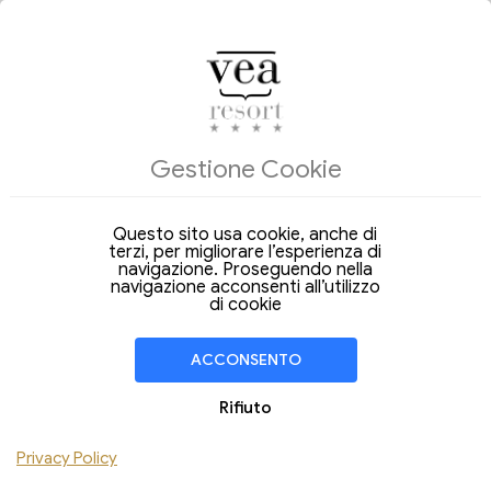
ALLOGGI
Gestione Cookie
Arrivo
Partenza
08
09
Sabato
Domenica
Ago 2026
Ago 2026
Questo sito usa cookie, anche di
terzi, per migliorare l’esperienza di
Soggiorno di
1 Notte
navigazione. Proseguendo nella
navigazione acconsenti all’utilizzo
CAMERA
1
di cookie
Adulti
Bambini
ACCONSENTO
Aggiungi Camera
Rifiuto
Privacy Policy
VERIFICA DISPONIBILITÀ