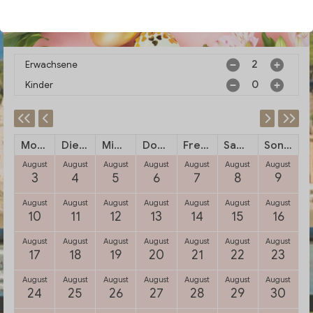
Erwachsene
Kinder
Montag
Dienstag
Mittwoch
Donnerstag
Freitag
Samstag
Sonntag
August
August
August
August
August
August
August
3
4
5
6
7
8
9
August
August
August
August
August
August
August
10
11
12
13
14
15
16
August
August
August
August
August
August
August
17
18
19
20
21
22
23
August
August
August
August
August
August
August
24
25
26
27
28
29
30