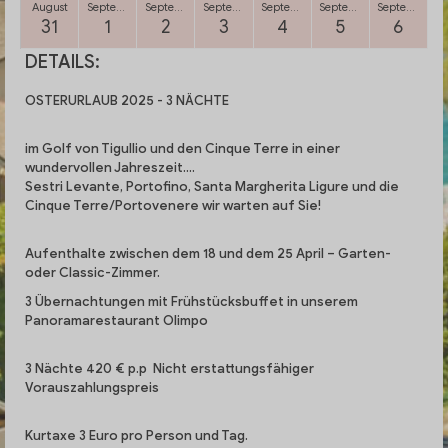
August
September
September
September
September
September
September
31
1
2
3
4
5
6
DETAILS:
OSTERURLAUB 2025 -
3 NÄCHTE
im
Golf von Tigullio und den Cinque Terre
in einer
wundervollen Jahreszeit….
Sestri Levante, Portofino, Santa Margherita Ligure und die
Cinque Terre/Portovenere wir warten auf Sie!
Aufenthalte zwischen dem 18 und dem 25 April – Garten-
oder Classic-Zimmer.
3 Übernachtungen mit Frühstücksbuffet in unserem
Panoramarestaurant Olimpo
3 Nächte 420 ​​€ p.p Nicht erstattungsfähiger
Vorauszahlungspreis
Kurtaxe 3 Euro pro Person und Tag.