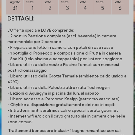
Agosto
Settembre
Settembre
Settembre
Settembre
Settembre
Settembre
31
1
2
3
4
5
6
DETTAGLI:
L’Offerta speciale
LOVE
comprende:
- 2 notti in
Pensione completa
(escl. bevande) in camera
matrimoniale per 2 persone
- Preparazione letto in camera con
petali di rose rosse
- 1 bottiglia di
Prosecco
e composizione di
Frutta in camera
-
Spa Kit
(telo piscina e accappatoio) per l’intero soggiorno
- Libero utilizzo delle nostre
Piscine Termali
con numerosi
posti idromassaggio
- Libero utilizzo della
Grotta Termale
(ambiente caldo umido a
42°C)
- Libero utilizzo della
Palestra attrezzata Technogym
- Lezioni di
Aquagym
in piscina dal lun. al sabato
- Libero accesso al
Percorso Kneipp
(percorso vascolare)
-
Citybike
a disposizione gratuitamente dei nostri ospiti
-
Intrattenimenti serali musicali
e speciali serata gourmet
-
Internet wifi
e/o con il cavo gratuito sia in camera che nelle
zone comuni
Trattamenti benessere inclusi:
- 1
bagno romantico con sali