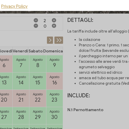
Privacy Policy
DETTAGLI:
La tariffa include oltre all'alloggio
la colazione
Pranzo o Cena: 1 primo, 1 se
dolce/frutta (bevande esclu
iovedi
Venerdi
Sabato
Domenica
il parcheggio interno per un
Agosto
Agosto
Agosto
Agosto
l'accesso alle aree verdi tra 
6
7
8
9
agrumeto selvaggio
servizi elettrico ed idrico
Agosto
Agosto
Agosto
Agosto
amaca ed tubo acqua per ref
13
14
15
16
Cancellazione gratuita (Vedi
Agosto
Agosto
Agosto
Agosto
INCLUDE:
20
21
22
23
N.1 Pernottamento
Agosto
Agosto
Agosto
Agosto
27
28
29
30
ttembre
Settembre
Settembre
Settembre