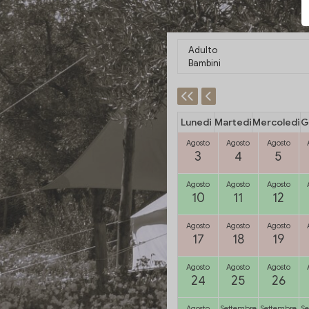
Adulto
Bambini
Lunedi
Martedi
Mercoledi
G
Agosto
Agosto
Agosto
3
4
5
Agosto
Agosto
Agosto
10
11
12
Agosto
Agosto
Agosto
17
18
19
Agosto
Agosto
Agosto
24
25
26
Agosto
Settembre
Settembre
Se