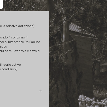
 (e la relativa dotazione):
condo, 1 contorno, 1
se) al Ristorante Da Paolino
 auto
cui oltre 1 ettaro e mezzo di
rigerio estivo
 condizioni)